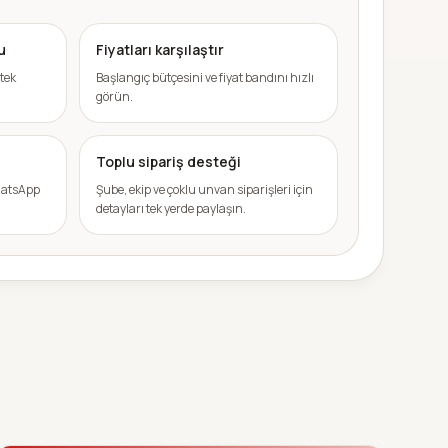
u
Fiyatları karşılaştır
 tek
Başlangıç bütçesini ve fiyat bandını hızlı
görün.
Toplu sipariş desteği
WhatsApp
Şube, ekip ve çoklu unvan siparişleri için
detayları tek yerde paylaşın.