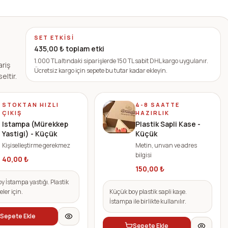
SET ETKISI
435,00
₺ toplam etki
1.000 TL altındaki siparişlerde 150 TL sabit DHL kargo uygulanır.
ariş
Ücretsiz kargo için sepete bu tutar kadar ekleyin.
eltir.
STOKTAN HIZLI
4-8 SAATTE
ÇIKIŞ
HAZIRLIK
Istampa (Mürekkep
Plastik Sapli Kase -
Yastigi) - Küçük
Küçük
Kişiselleştirme gerekmez
Metin, unvan ve adres
bilgisi
40,00
₺
150,00
₺
y İstampa yastığı. Plastik
eler için.
Küçük boy plastik sapli kaşe.
İstampa ile birlikte kullanılır.
Sepete Ekle
Sepete Ekle