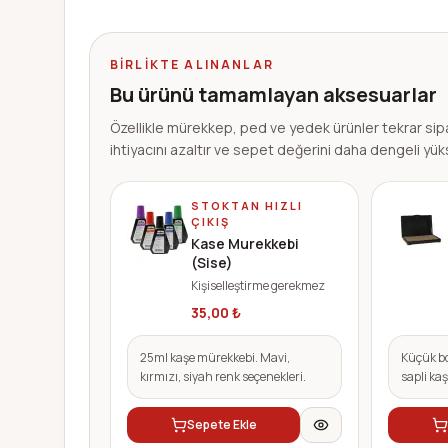
BIRLIKTE ALINANLAR
Bu ürünü tamamlayan aksesuarlar
Özellikle mürekkep, ped ve yedek ürünler tekrar sip
ihtiyacını azaltır ve sepet değerini daha dengeli yüks
STOKTAN HIZLI
ÇIKIŞ
Kase Murekkebi
(Sise)
Kişiselleştirme gerekmez
35,00
₺
25ml kaşe mürekkebi. Mavi,
Küçük bo
kırmızı, siyah renk seçenekleri.
sapli kaş
Sepete Ekle