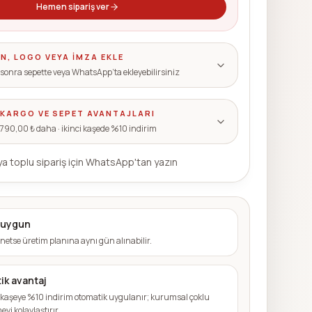
Hemen sipariş ver
N, LOGO VEYA IMZA EKLE
i sonra sepette veya WhatsApp’ta ekleyebilirsiniz
KARGO VE SEPET AVANTAJLARI
790,00 ₺ daha
· ikinci kaşede %10 indirim
a toplu sipariş için WhatsApp'tan yazın
 uygun
i netse üretim planına aynı gün alınabilir.
ik avantaj
ci kaşeye %10 indirim otomatik uygulanır; kurumsal çoklu
eyi kolaylaştırır.