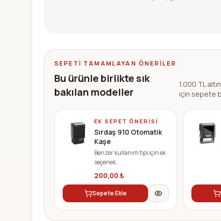
SEPETI TAMAMLAYAN ÖNERILER
Bu ürünle birlikte sık
1.000 TL altı
bakılan modeller
için sepete b
EK SEPET ÖNERISI
Sırdaş 910 Otomatik
Kaşe
Benzer kullanım tipi için ek
seçenek.
200,00
₺
Sepete Ekle