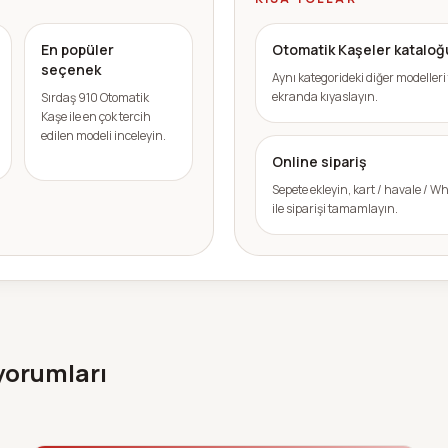
En popüler
Otomatik Kaşeler kataloğ
seçenek
Aynı kategorideki diğer modelleri
ekranda kıyaslayın.
Sırdaş 910 Otomatik
Kaşe ile en çok tercih
edilen modeli inceleyin.
Online sipariş
Sepete ekleyin, kart / havale / 
ile siparişi tamamlayın.
 yorumları