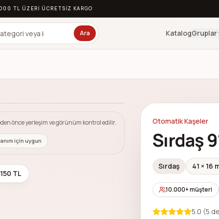
.000 TL ÜZERI ÜCRETSIZ KARGO
Katalog
Gruplar
Ara
Görsel
1
/
1
Otomatik Kaşeler
den önce yerleşim ve görünüm kontrol edilir.
Sırdaş 
lanım için uygun
Sırdaş
41 × 16
 150 TL
10.000+ müşteri
5.0
(
5
de