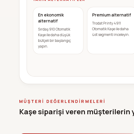
En ekonomik
Premium alternatif
alternatif
Trodat Printy 4911
Otomatik Kaşe ile daha
Sırdaş 910 Otomatik
üst segmenti inceleyin.
Kaşe ile daha düşük
bütçeli bir başlangıç
yapın.
MÜŞTERI DEĞERLENDIRMELERI
Kaşe siparişi veren müşterilerin