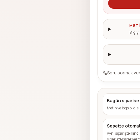
METI
Bilgiy
Soru sormak vey
Bugün siparişe
Metin ve logo bilgis
Sepette otomat
Aynı siparişte ikin
siparişte karar verm