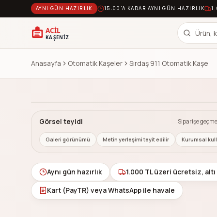
AYNI GÜN HAZIRLIK
15:00'A KADAR AYNI GÜN HAZIRLIK
1
Anasayfa
Otomatik Kaşeler
Sırdaş 911 Otomatik Kaşe
ÜRÜN GÖRÜNÜMÜ
Baskı alanı ve metin yerleşimi, model ölçüsü ve
sipariş notuna göre üretim öncesi teyit edilir.
Çok Satan
Görsel teyidi
Siparişe geçme
Galeri görünümü
Metin yerleşimi teyit edilir
Kurumsal kul
Aynı gün hazırlık
1.000 TL üzeri ücretsiz, altı
Kart (PayTR) veya WhatsApp ile havale