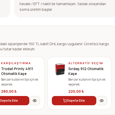
havale / EFT / nakit ile tamamlayın; taslak onayından
sonra üretim başlar.
ndaki siparişlerde 150 TL sabit DHL kargo uygulanır. Ücretsiz kargo
u tutar kadar ekleyin.
KARŞILAŞTIRMA
ALTERNATIF SEÇIM
Trodat Printy 4911
Sırdaş 912 Otomatik
Otomatik Kaşe
Kaşe
Benzer kullanım tipi için ek
Benzer kullanım tipi için ek
seçenek.
seçenek.
280,00
₺
220,00
₺
Sepete Ekle
Sepete Ekle