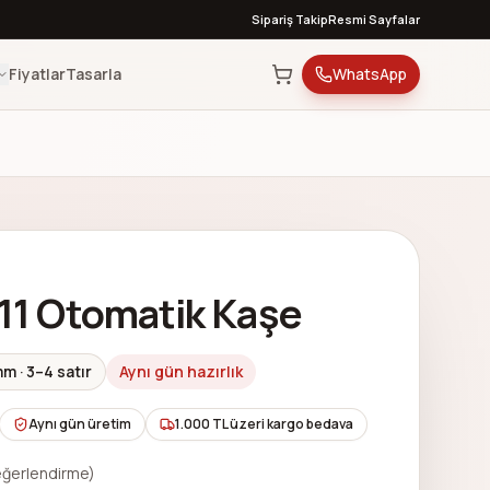
Sipariş Takip
Resmi Sayfalar
Fiyatlar
Tasarla
WhatsApp
911 Otomatik Kaşe
 mm
·
3–4 satır
Aynı gün hazırlık
Aynı gün üretim
1.000 TL üzeri kargo bedava
ğerlendirme)