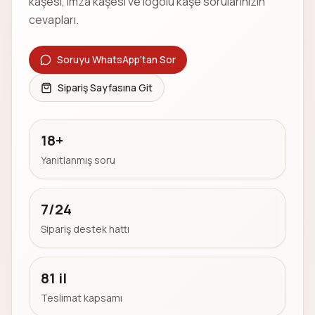
kaşesi, imza kaşesi ve logolu kaşe sorularınızın
cevapları.
Soruyu WhatsApp'tan Sor
Sipariş Sayfasına Git
18+
Yanıtlanmış soru
7/24
Sipariş destek hattı
81 il
Teslimat kapsamı