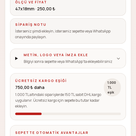
ÖLÇÜ VE FIYAT
47x18mm
·
250,00 ₺
SIPARIŞ NOTU
İsterseniz şimdi ekleyin, isterseniz sepette veya WhatsApp
onayında paylaşın.
METIN, LOGO VEYA IMZA EKLE
Bilgiyi sonra sepette veya WhatsApp’ta ekleyebilirsiniz
ÜCRETSIZ KARGO EŞIĞI
1.000
750,00 ₺ daha
TL
eşik
1.000 TL altındaki siparişlerde 150 TL sabit DHL kargo
uygulanır. Ücretsiz kargo için sepete bu tutar kadar
ekleyin.
SEPETTE OTOMATIK AVANTAJLAR