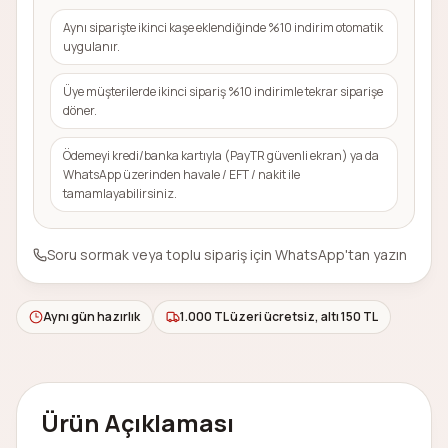
Aynı siparişte ikinci kaşe eklendiğinde %10 indirim otomatik
uygulanır.
Üye müşterilerde ikinci sipariş %10 indirimle tekrar siparişe
döner.
Ödemeyi kredi/banka kartıyla (PayTR güvenli ekran) ya da
WhatsApp üzerinden havale / EFT / nakit ile
tamamlayabilirsiniz.
Soru sormak veya toplu sipariş için WhatsApp'tan yazın
Aynı gün hazırlık
1.000 TL üzeri ücretsiz, altı 150 TL
Ürün Açıklaması