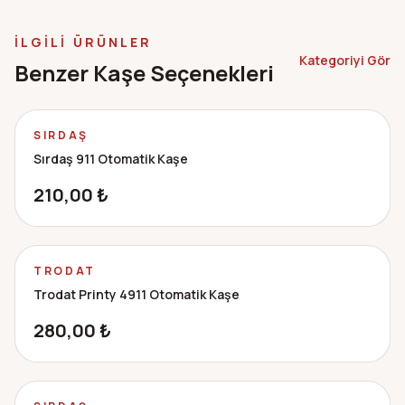
İLGILI ÜRÜNLER
Kategoriyi Gör
Benzer Kaşe Seçenekleri
Çok Satan
SIRDAŞ
Sırdaş 911 Otomatik Kaşe
210,00
₺
Premium
TRODAT
Trodat Printy 4911 Otomatik Kaşe
280,00
₺
Çok Satan