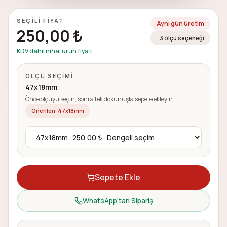
SEÇILI FIYAT
Aynı gün üretim
250,00 ₺
3 ölçü seçeneği
KDV dahil nihai ürün fiyatı
ÖLÇÜ SEÇIMI
47x18mm
Önce ölçüyü seçin, sonra tek dokunuşla sepete ekleyin.
Önerilen:
47x18mm
Kaşe ölçüsünü seçin
Sepete Ekle
WhatsApp'tan Sipariş