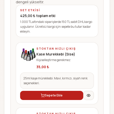
dengeli yükseltir.
SET ETKISI
425,00
₺ toplam etki
1.000 TL altındaki siparişlerde 150 TL sabit DHL kargo
uygulanır. Ücretsiz kargo için sepete bu tutar kadar
ekleyin.
STOKTAN HIZLI ÇIKIŞ
Kase Murekkebi (Sise)
Kişiselleştirme gerekmez
35,00
₺
25ml kaşe mürekkebi. Mavi, kırmızı, siyah renk
seçenekleri.
Sepete Ekle
STOKTAN HIZLI ÇIKIŞ