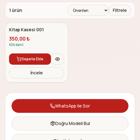
1
ürün
Filtrele
5.0
Özel Tasarım
Kitap Kasesi 001
350,00
₺
KDV dahil
Sepete Ekle
İncele
bestsellers
WhatsApp ile Sor
Doğru Modeli Bul