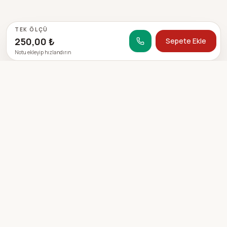
TEK ÖLÇÜ
250,00 ₺
Sepete Ekle
Notu ekleyip hızlandırın
SIPARIŞE HAZIR MISINIZ?
Kaşe siparişini katalogdan
başlatın, ödeme ve teslimat
adımları net olsun