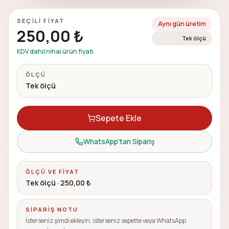
SEÇILI FIYAT
Aynı gün üretim
250,00 ₺
Tek ölçü
KDV dahil nihai ürün fiyatı
ÖLÇÜ
Tek ölçü
Sepete Ekle
WhatsApp'tan Sipariş
ÖLÇÜ VE FIYAT
Tek ölçü
·
250,00 ₺
SIPARIŞ NOTU
İsterseniz şimdi ekleyin, isterseniz sepette veya WhatsApp