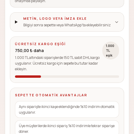
onayında paylaşın.
METIN, LOGO VEYA IMZA EKLE
Bilgiyi sonra sepette veya WhatsApp’ta ekleyebilirsiniz
ÜCRETSIZ KARGO EŞIĞI
1.000
750,00 ₺ daha
TL
eşik
1.000 TL altındaki siparişlerde 150 TL sabit DHL kargo
uygulanır. Ücretsiz kargo için sepete bu tutar kadar
ekleyin.
SEPETTE OTOMATIK AVANTAJLAR
Aynı siparişte ikinci kaşe eklendiğinde %10 indirim otomatik
uygulanır.
Üye müşterilerde ikinci sipariş %10 indirimle tekrar siparişe
döner.