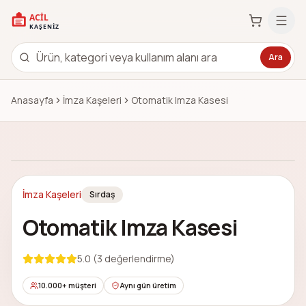
Ara
Anasayfa
İmza Kaşeleri
Otomatik Imza Kasesi
Çok Satan
Görsel
1
/
1
İmza Kaşeleri
Sırdaş
Otomatik Imza Kasesi
5.0
(
3
değerlendirme)
10.000+ müşteri
Aynı gün üretim