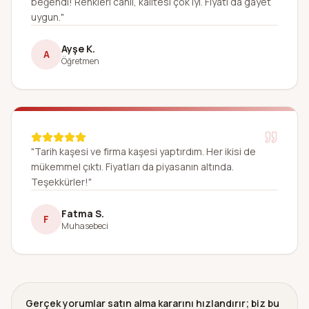
beğendi! Renkleri canlı, kalitesi çok iyi. Fiyatı da gayet
uygun."
Ayşe K.
A
Öğretmen
"Tarih kaşesi ve firma kaşesi yaptırdım. Her ikisi de
mükemmel çıktı. Fiyatları da piyasanın altında.
Teşekkürler!"
Fatma S.
F
Muhasebeci
Gerçek yorumlar satın alma kararını hızlandırır; biz bu