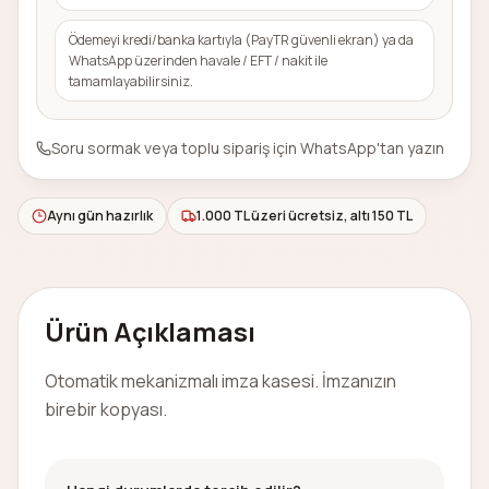
Ödemeyi kredi/banka kartıyla (PayTR güvenli ekran) ya da
WhatsApp üzerinden havale / EFT / nakit ile
tamamlayabilirsiniz.
Soru sormak veya toplu sipariş için WhatsApp'tan yazın
Aynı gün hazırlık
1.000 TL üzeri ücretsiz, altı 150 TL
Ürün Açıklaması
Otomatik mekanizmalı imza kasesi. İmzanızın
birebir kopyası.