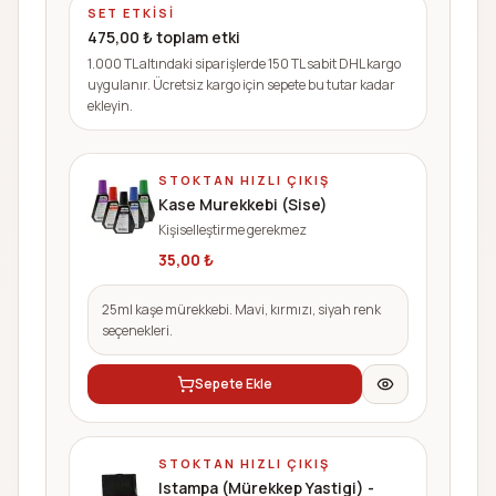
SET ETKISI
475,00
₺ toplam etki
1.000 TL altındaki siparişlerde 150 TL sabit DHL kargo
uygulanır. Ücretsiz kargo için sepete bu tutar kadar
ekleyin.
STOKTAN HIZLI ÇIKIŞ
Kase Murekkebi (Sise)
Kişiselleştirme gerekmez
35,00
₺
25ml kaşe mürekkebi. Mavi, kırmızı, siyah renk
seçenekleri.
Sepete Ekle
STOKTAN HIZLI ÇIKIŞ
Istampa (Mürekkep Yastigi) -