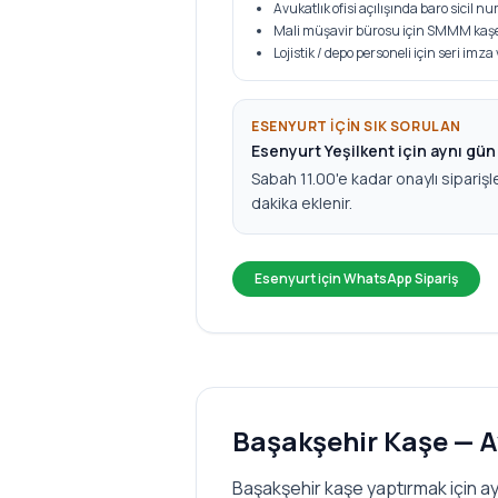
Avukatlık ofisi açılışında baro sicil 
Mali müşavir bürosu için SMMM kaşe
Lojistik / depo personeli için seri imza
ESENYURT
IÇIN SIK SORULAN
Esenyurt Yeşilkent için aynı gü
Sabah 11.00'e kadar onaylı siparişl
dakika eklenir.
Esenyurt
için WhatsApp Sipariş
Başakşehir
Kaşe — A
Başakşehir kaşe yaptırmak için ay