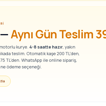
ERI
e —
Aynı Gün Teslim 39
 motorlu kurye.
4-8 saatte hazır
, yakın
kikada teslim. Otomatik kaşe 200 TL'den,
75 TL'den. WhatsApp ile online sipariş,
nline ödeme seçeneği.
Atla