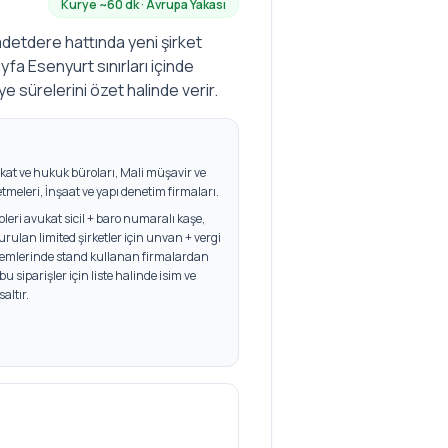
Kurye ~
60
dk ·
Avrupa
Yakası
aadetdere hattında yeni şirket
ayfa Esenyurt sınırları içinde
rye sürelerini özet halinde verir.
kat ve hukuk büroları, Mali müşavir ve
letmeleri, İnşaat ve yapı denetim firmaları
.
ipleri avukat sicil + baro numaralı kaşe,
ulan limited şirketler için unvan + vergi
emlerinde stand kullanan firmalardan
 bu siparişler için liste halinde isim ve
altır.