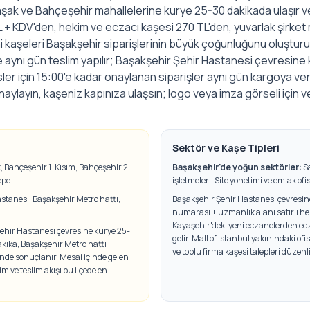
aşak ve Bahçeşehir mahallelerine kurye 25-30 dakikada ulaşır ve
+ KDV'den, hekim ve eczacı kaşesi 270 TL'den, yuvarlak şirket 
i kaşeleri Başakşehir siparişlerinin büyük çoğunluğunu oluşturu
 aynı gün teslim yapılır; Başakşehir Şehir Hastanesi çevresine
sler için 15:00'e kadar onaylanan siparişler aynı gün kargoya ve
onaylayın, kaşeniz kapınıza ulaşsın; logo veya imza görseli içi
Sektör ve Kaşe Tipleri
, Bahçeşehir 1. Kısım, Bahçeşehir 2.
Başakşehir
'de yoğun sektörler:
S
epe
.
işletmeleri, Site yönetimi ve emlak ofisl
stanesi, Başakşehir Metro hattı,
Başakşehir Şehir Hastanesi çevresinde
numarası + uzmanlık alanı satırlı he
Kayaşehir'deki yeni eczanelerden ecz
hir Hastanesi çevresine kurye 25-
gelir. Mall of Istanbul yakınındaki of
akika, Başakşehir Metro hattı
ve toplu firma kaşesi talepleri düzenli
nde sonuçlanır. Mesai içinde gelen
im ve teslim akışı bu ilçede en