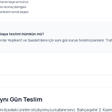
numaralı kaşe ve mühür
si ve onay damgası
 ve teslim alındı kaşesi
n kaşe teslimi mümkün mü?
erde Yeşilkent ve Saadetdere için aynı gün kurye teslimi planlanır. Traf
ynı Gün Teslim
nı ilçedeki üretim stüdyomuzu kullanırsınız: Bahçeşehir 2. Kısım