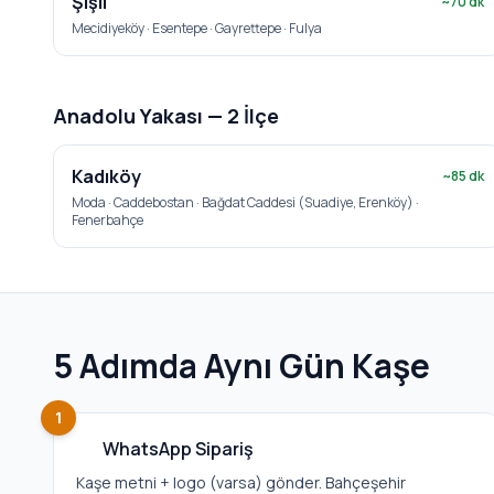
Şişli
~
70
dk
Mecidiyeköy · Esentepe · Gayrettepe · Fulya
Anadolu Yakası —
2
İlçe
Kadıköy
~
85
dk
Moda · Caddebostan · Bağdat Caddesi (Suadiye, Erenköy) ·
Fenerbahçe
5 Adımda Aynı Gün Kaşe
1
WhatsApp Sipariş
Kaşe metni + logo (varsa) gönder. Bahçeşehir