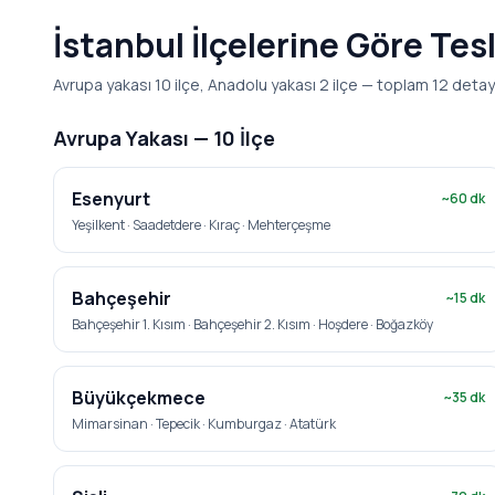
İstanbul İlçelerine Göre Tes
Avrupa yakası 10 ilçe, Anadolu yakası 2 ilçe — toplam 12 detay
Avrupa Yakası —
10
İlçe
Esenyurt
~
60
dk
Yeşilkent · Saadetdere · Kıraç · Mehterçeşme
Bahçeşehir
~
15
dk
Bahçeşehir 1. Kısım · Bahçeşehir 2. Kısım · Hoşdere · Boğazköy
Büyükçekmece
~
35
dk
Mimarsinan · Tepecik · Kumburgaz · Atatürk