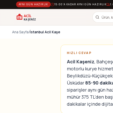
AYNI GÜN HAZIRLIK
15:00'A KADAR AYNI GÜN HAZIRLIK
1
Ana Sayfa
/
İstanbul Acil Kaşe
HIZLI CEVAP
Acil Kaşeniz
, Bahçeş
motorlu kurye hizmet
Beylikdüzü-Küçükçe
Üsküdar
85-90 dakik
siparişler aynı gün ha
mühür 375 TL'den baş
dakikalar içinde dijita