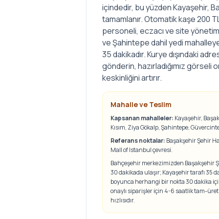
içindedir, bu yüzden Kayaşehir, B
tamamlanır. Otomatik kaşe 200 TL 
personeli, eczacı ve site yönetim
ve Şahintepe dahil yedi mahalleye
35 dakikadır. Kurye dışındaki adre
gönderin, hazırladığımız görseli 
keskinliğini artırır.
Mahalle ve Teslim
Kapsanan mahalleler:
Kayaşehir, Başak
Kısım, Ziya Gökalp, Şahintepe, Güvercint
Referans noktalar:
Başakşehir Şehir Ha
Mall of Istanbul çevresi
.
Bahçeşehir merkezimizden Başakşehir Şe
30 dakikada ulaşır; Kayaşehir tarafı 35 d
boyunca herhangi bir nokta 30 dakika içi
onaylı siparişler için 4-6 saatlik tam-üret
hızlısıdır.