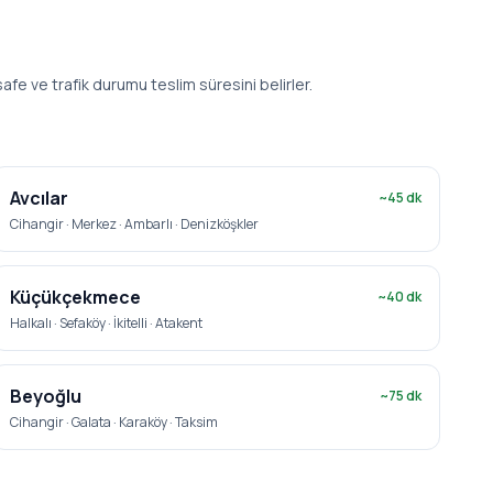
fe ve trafik durumu teslim süresini belirler.
Avcılar
~
45
dk
Cihangir · Merkez · Ambarlı · Denizköşkler
Küçükçekmece
~
40
dk
Halkalı · Sefaköy · İkitelli · Atakent
Beyoğlu
~
75
dk
Cihangir · Galata · Karaköy · Taksim