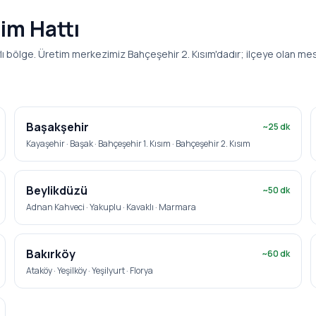
lim Hattı
lı bölge. Üretim merkezimiz Bahçeşehir 2. Kısım'dadır; ilçeye olan mesa
Başakşehir
~
25
dk
Kayaşehir · Başak · Bahçeşehir 1. Kısım · Bahçeşehir 2. Kısım
Beylikdüzü
~
50
dk
Adnan Kahveci · Yakuplu · Kavaklı · Marmara
Bakırköy
~
60
dk
Ataköy · Yeşilköy · Yeşilyurt · Florya