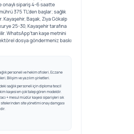
 onaylı sipariş 4-6 saatte
mührü 375 TL'den başlar; sağlık
r. Kayaşehir, Başak, Ziya Gökalp
 kurye 25-30, Kayaşehir tarafına
rilir. WhatsApp'tan kaşe metnini
n vektörel dosya göndermeniz baskı
ağlık personeli ve hekim ofisleri, Eczane
eri, Bilişim ve yazılım şirketleri
.
ki sağlık personeli için diploma tescil
kim kaşesi en çok talep gören modeldir.
acı + mesul müdür kaşesi siparişleri sık
is sitelerinden site yönetimi onay damgası
dir.