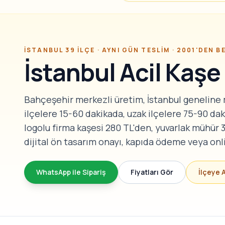
İSTANBUL 39 İLÇE · AYNI GÜN TESLIM · 2001'DEN B
İstanbul Acil Kaş
Bahçeşehir merkezli üretim, İstanbul geneline
ilçelere 15-60 dakikada, uzak ilçelere 75-90 da
logolu firma kaşesi 280 TL'den, yuvarlak mühür 3
dijital ön tasarım onayı, kapıda ödeme veya o
WhatsApp ile Sipariş
Fiyatları Gör
İlçeye 