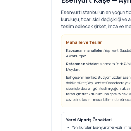
Esenyurt İstanbul'un en yoğun tica
kuruluşu, ticari sicil değişikliği v
teslim edilecek şirket, imza ve mesl
Mahalle ve Teslim
Kapsanan mahalleler:
Yeşilkent, Saade
Akçaburgaz
.
Referans noktalar:
Marmara Park AVM ç
Meydan
.
Bahçeşehir merkez stüdyomuzdan Esenyu
dakika sürer; Yeşilkent ve Saadetdere yak
siparişlerde aynı gün teslim çoğunlukl
tarafı için trafik durumuna göre 75 daki
çevresine teslim, mesai bitiminden önce
Yerel Sipariş Örnekleri
Yeni kurulan Esenyurt merkezli limited