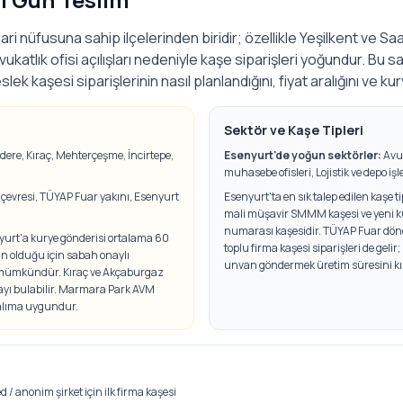
ri nüfusuna sahip ilçelerinden biridir; özellikle Yeşilkent ve S
e avukatlık ofisi açılışları nedeniyle kaşe siparişleri yoğundur. Bu s
ek kaşesi siparişlerinin nasıl planlandığını, fiyat aralığını ve ku
Sektör ve Kaşe Tipleri
tdere, Kıraç, Mehterçeşme, İncirtepe,
Esenyurt
'de yoğun sektörler:
Avu
muhasebe ofisleri, Lojistik ve depo iş
evresi, TÜYAP Fuar yakını, Esenyurt
Esenyurt'ta en sık talep edilen kaşe t
mali müşavir SMMM kaşesi ve yeni kur
numarası kaşesidir. TÜYAP Fuar dön
rt'a kurye gönderisi ortalama 60
toplu firma kaşesi siparişleri de gelir;
ın olduğu için sabah onaylı
unvan göndermek üretim süresini kıs
a mümkündür. Kıraç ve Akçaburgaz
kayı bulabilir. Marmara Park AVM
 alıma uygundur.
 / anonim şirket için ilk firma kaşesi