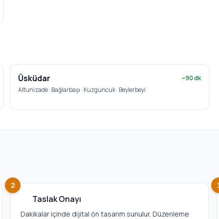
Üsküdar
~
90
dk
Altunizade · Bağlarbaşı · Kuzguncuk · Beylerbeyi
2
Taslak Onayı
Dakikalar içinde dijital ön tasarım sunulur. Düzenleme