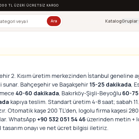
.000 TL ÜZERI ÜCRETSIZ KARGO
Katalog
Gruplar
Ara
ehir 2. Kısım üretim merkezinden İstanbul geneline a
i sunar. Bahçeşehir ve Başakşehir
15-25 dakikada
, E
kmece
40-60 dakikada
, Bakırköy-Şişli-Beyoğlu
60-75
ada
kapıya teslim. Standart üretim 4-8 saat; sabah 11.
zır. Otomatik kaşe 200 TL'den, logolu firma kaşesi 280
lar. WhatsApp
+90 532 051 54 46
üzerinden metin + l
l tasarım onayı ve net ücret bilgisi iletiriz.