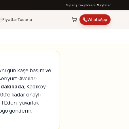
Sipariş Takip
Resmi Sayfalar
Fiyatlar
Tasarla
WhatsApp
ynı gün kaşe basım ve
senyurt-Avcılar-
 dakikada
, Kadıköy-
00'e kadar onaylı
 TL'den, yuvarlak
ogo gönderin,