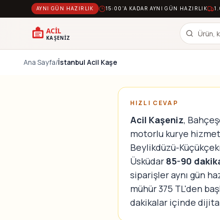
AYNI GÜN HAZIRLIK
15:00'A KADAR AYNI GÜN HAZIRLIK
1
Ana Sayfa
/
İstanbul Acil Kaşe
HIZLI CEVAP
Acil Kaşeniz
, Bahçeş
motorlu kurye hizmet
Beylikdüzü-Küçükçe
Üsküdar
85-90 dakik
siparişler aynı gün ha
mühür 375 TL'den baş
dakikalar içinde dijita