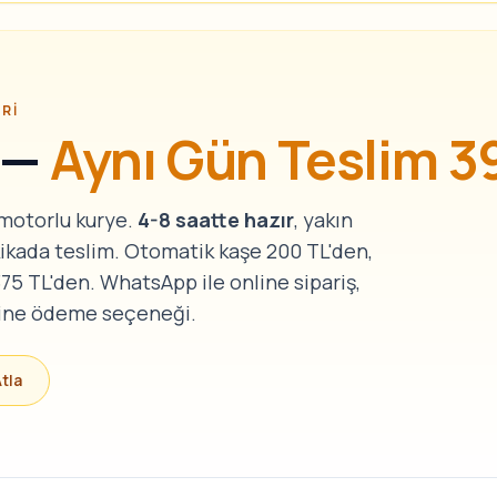
ERI
e —
Aynı Gün Teslim 39
 motorlu kurye.
4-8 saatte hazır
, yakın
kikada teslim. Otomatik kaşe 200 TL'den,
75 TL'den. WhatsApp ile online sipariş,
nline ödeme seçeneği.
Atla