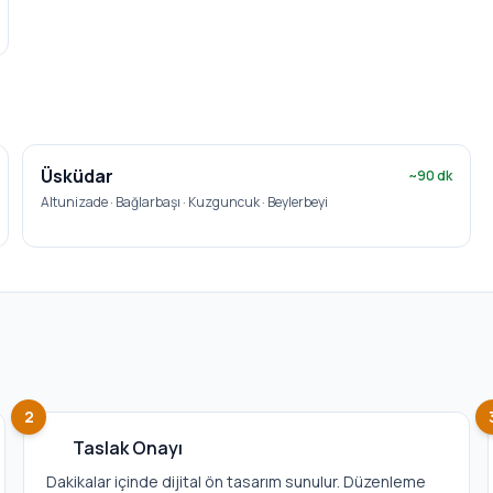
Üsküdar
~
90
dk
Altunizade · Bağlarbaşı · Kuzguncuk · Beylerbeyi
2
Taslak Onayı
Dakikalar içinde dijital ön tasarım sunulur. Düzenleme