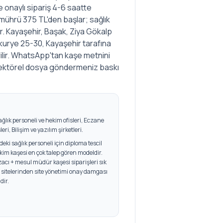
 onaylı sipariş 4-6 saatte
mührü 375 TL'den başlar; sağlık
r. Kayaşehir, Başak, Ziya Gökalp
 kurye 25-30, Kayaşehir tarafına
rilir. WhatsApp'tan kaşe metnini
n vektörel dosya göndermeniz baskı
ağlık personeli ve hekim ofisleri, Eczane
eri, Bilişim ve yazılım şirketleri
.
ki sağlık personeli için diploma tescil
kim kaşesi en çok talep gören modeldir.
acı + mesul müdür kaşesi siparişleri sık
is sitelerinden site yönetimi onay damgası
dir.