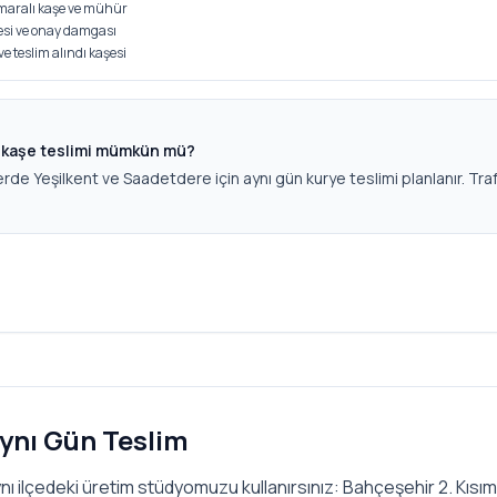
numaralı kaşe ve mühür
si ve onay damgası
 ve teslim alındı kaşesi
n kaşe teslimi mümkün mü?
erde Yeşilkent ve Saadetdere için aynı gün kurye teslimi planlanır. Traf
ynı Gün Teslim
nı ilçedeki üretim stüdyomuzu kullanırsınız: Bahçeşehir 2. Kısım