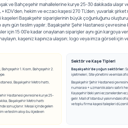
aşak ve Bahçeşehir mahallelerine kurye 25-30 dakikada ulaşır ve
+ KDV'den, hekim ve eczacı kaşesi 270 TL'den, yuvarlak şirket 
i kaşeleri Başakşehir siparişlerinin büyük çoğunluğunu oluşturu
 aynı gün teslim yapılır; Başakşehir Şehir Hastanesi çevresine
sler için 15:00'e kadar onaylanan siparişler aynı gün kargoya ve
onaylayın, kaşeniz kapınıza ulaşsın; logo veya imza görseli içi
Sektör ve Kaşe Tipleri
, Bahçeşehir 1. Kısım, Bahçeşehir 2.
Başakşehir
'de yoğun sektörler:
S
epe
.
işletmeleri, Site yönetimi ve emlak ofisl
stanesi, Başakşehir Metro hattı,
Başakşehir Şehir Hastanesi çevresinde
numarası + uzmanlık alanı satırlı he
Kayaşehir'deki yeni eczanelerden ecz
hir Hastanesi çevresine kurye 25-
gelir. Mall of Istanbul yakınındaki of
akika, Başakşehir Metro hattı
ve toplu firma kaşesi talepleri düzenli
nde sonuçlanır. Mesai içinde gelen
im ve teslim akışı bu ilçede en