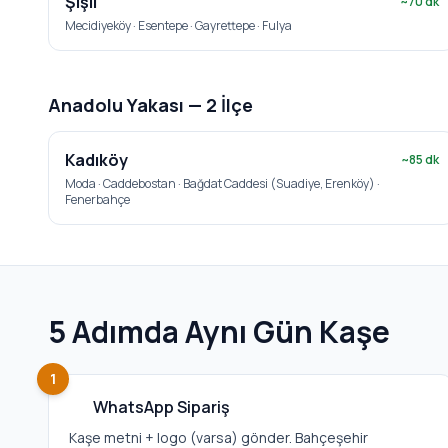
Şişli
~
70
dk
Mecidiyeköy · Esentepe · Gayrettepe · Fulya
Anadolu Yakası —
2
İlçe
Kadıköy
~
85
dk
Moda · Caddebostan · Bağdat Caddesi (Suadiye, Erenköy) ·
Fenerbahçe
5 Adımda Aynı Gün Kaşe
1
WhatsApp Sipariş
Kaşe metni + logo (varsa) gönder. Bahçeşehir