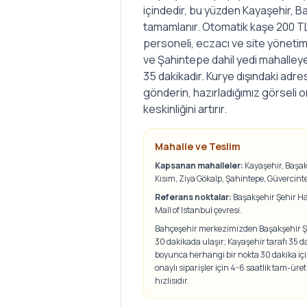
içindedir, bu yüzden Kayaşehir, B
tamamlanır. Otomatik kaşe 200 TL 
personeli, eczacı ve site yönetim
ve Şahintepe dahil yedi mahalleye
35 dakikadır. Kurye dışındaki adre
gönderin, hazırladığımız görseli 
keskinliğini artırır.
Mahalle ve Teslim
Kapsanan mahalleler:
Kayaşehir, Başak
Kısım, Ziya Gökalp, Şahintepe, Güvercint
Referans noktalar:
Başakşehir Şehir Ha
Mall of Istanbul çevresi
.
Bahçeşehir merkezimizden Başakşehir Şe
30 dakikada ulaşır; Kayaşehir tarafı 35 d
boyunca herhangi bir nokta 30 dakika içi
onaylı siparişler için 4-6 saatlik tam-üret
hızlısıdır.