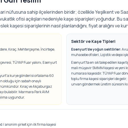
ri nüfusuna sahip ilçelerinden biridir; özellikle Yeşilkent ve S
e avukatlık ofisi açılışları nedeniyle kaşe siparişleri yoğundur. Bu s
ek kaşesi siparişlerinin nasıl planlandığını, fiyat aralığını ve ku
Sektör ve Kaşe Tipleri
tdere, Kıraç, Mehterçeşme, İncirtepe,
Esenyurt
'de yoğun sektörler:
Avu
muhasebe ofisleri, Lojistik ve depo iş
evresi, TÜYAP Fuar yakını, Esenyurt
Esenyurt'ta en sık talep edilen kaşe t
mali müşavir SMMM kaşesi ve yeni kur
numarası kaşesidir. TÜYAP Fuar dön
rt'a kurye gönderisi ortalama 60
toplu firma kaşesi siparişleri de gelir;
ın olduğu için sabah onaylı
unvan göndermek üretim süresini kıs
a mümkündür. Kıraç ve Akçaburgaz
kayı bulabilir. Marmara Park AVM
 alıma uygundur.
 / anonim şirket için ilk firma kaşesi