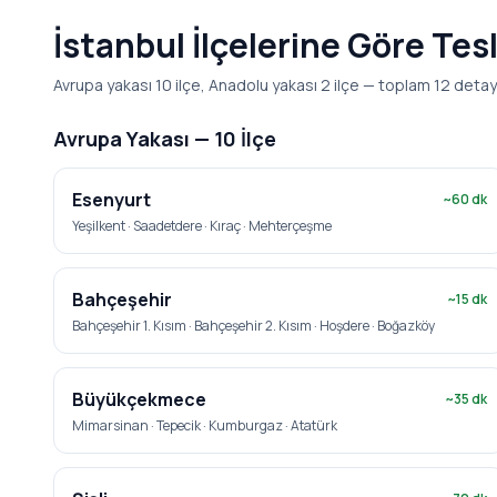
İstanbul İlçelerine Göre Tes
Avrupa yakası 10 ilçe, Anadolu yakası 2 ilçe — toplam 12 detay
Avrupa Yakası —
10
İlçe
Esenyurt
~
60
dk
Yeşilkent · Saadetdere · Kıraç · Mehterçeşme
Bahçeşehir
~
15
dk
Bahçeşehir 1. Kısım · Bahçeşehir 2. Kısım · Hoşdere · Boğazköy
Büyükçekmece
~
35
dk
Mimarsinan · Tepecik · Kumburgaz · Atatürk