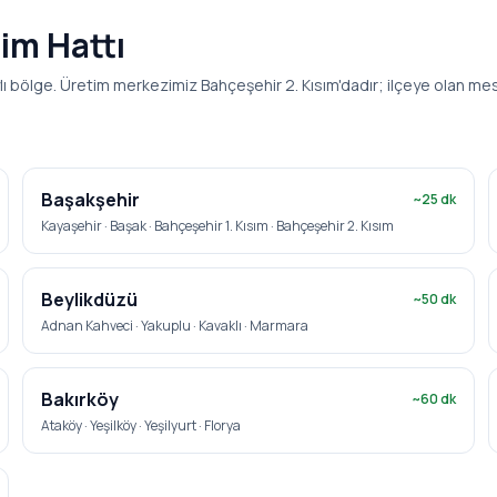
lim Hattı
lı bölge. Üretim merkezimiz Bahçeşehir 2. Kısım'dadır; ilçeye olan mesa
Başakşehir
~
25
dk
Kayaşehir · Başak · Bahçeşehir 1. Kısım · Bahçeşehir 2. Kısım
Beylikdüzü
~
50
dk
Adnan Kahveci · Yakuplu · Kavaklı · Marmara
Bakırköy
~
60
dk
Ataköy · Yeşilköy · Yeşilyurt · Florya