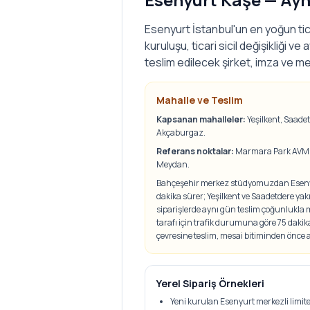
Esenyurt İstanbul'un en yoğun tica
kuruluşu, ticari sicil değişikliği v
teslim edilecek şirket, imza ve mesl
Mahalle ve Teslim
Kapsanan mahalleler:
Yeşilkent, Saade
Akçaburgaz
.
Referans noktalar:
Marmara Park AVM ç
Meydan
.
Bahçeşehir merkez stüdyomuzdan Esenyu
dakika sürer; Yeşilkent ve Saadetdere yak
siparişlerde aynı gün teslim çoğunlukl
tarafı için trafik durumuna göre 75 daki
çevresine teslim, mesai bitiminden önce
Yerel Sipariş Örnekleri
Yeni kurulan Esenyurt merkezli limited