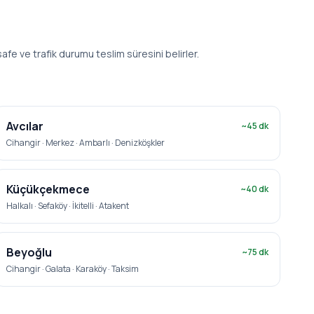
fe ve trafik durumu teslim süresini belirler.
Avcılar
~
45
dk
Cihangir · Merkez · Ambarlı · Denizköşkler
Küçükçekmece
~
40
dk
Halkalı · Sefaköy · İkitelli · Atakent
Beyoğlu
~
75
dk
Cihangir · Galata · Karaköy · Taksim