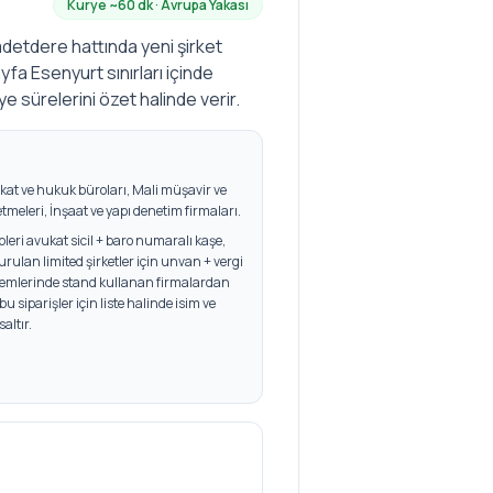
Kurye ~
60
dk ·
Avrupa
Yakası
aadetdere hattında yeni şirket
ayfa Esenyurt sınırları içinde
rye sürelerini özet halinde verir.
kat ve hukuk büroları, Mali müşavir ve
letmeleri, İnşaat ve yapı denetim firmaları
.
ipleri avukat sicil + baro numaralı kaşe,
ulan limited şirketler için unvan + vergi
emlerinde stand kullanan firmalardan
 bu siparişler için liste halinde isim ve
altır.