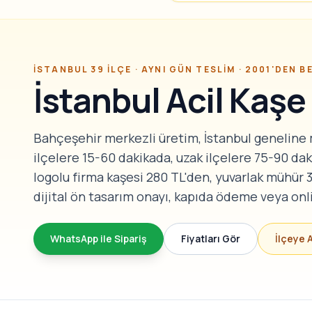
İSTANBUL 39 İLÇE · AYNI GÜN TESLIM · 2001'DEN B
İstanbul Acil Kaş
Bahçeşehir merkezli üretim, İstanbul geneline
ilçelere 15-60 dakikada, uzak ilçelere 75-90 da
logolu firma kaşesi 280 TL'den, yuvarlak mühür 3
dijital ön tasarım onayı, kapıda ödeme veya o
WhatsApp ile Sipariş
Fiyatları Gör
İlçeye 