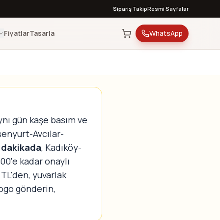
Sipariş Takip
Resmi Sayfalar
Fiyatlar
Tasarla
WhatsApp
ynı gün kaşe basım ve
senyurt-Avcılar-
 dakikada
, Kadıköy-
00'e kadar onaylı
 TL'den, yuvarlak
ogo gönderin,