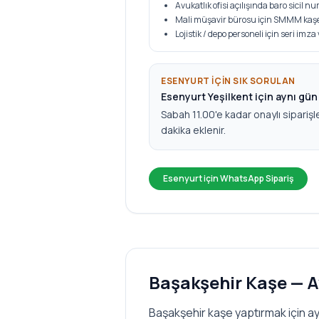
Avukatlık ofisi açılışında baro sicil 
Mali müşavir bürosu için SMMM kaşe
Lojistik / depo personeli için seri imza
ESENYURT
IÇIN SIK SORULAN
Esenyurt Yeşilkent için aynı gü
Sabah 11.00'e kadar onaylı siparişl
dakika eklenir.
Esenyurt
için WhatsApp Sipariş
Başakşehir
Kaşe — A
Başakşehir kaşe yaptırmak için ay