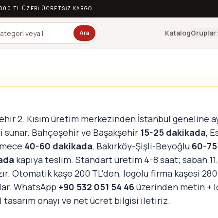
.000 TL ÜZERI ÜCRETSIZ KARGO
Katalog
Gruplar
Ara
ehir 2. Kısım üretim merkezinden İstanbul geneline a
i sunar. Bahçeşehir ve Başakşehir
15-25 dakikada
, E
kmece
40-60 dakikada
, Bakırköy-Şişli-Beyoğlu
60-75
ada
kapıya teslim. Standart üretim 4-8 saat; sabah 11.
zır. Otomatik kaşe 200 TL'den, logolu firma kaşesi 280
lar. WhatsApp
+90 532 051 54 46
üzerinden metin + l
l tasarım onayı ve net ücret bilgisi iletiriz.