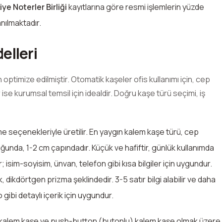
iye Noterler Birliği
kayıtlarına göre resmi işlemlerin yüzde
nılmaktadır.
elleri
çin optimize edilmiştir. Otomatik kaşeler ofis kullanımı için, cep
 ise kurumsal temsil için idealdir. Doğru kaşe türü seçimi, iş
 seçenekleriyle üretilir. En yaygın kalem kaşe türü, cep
ğunda, 1-2 cm çapındadır. Küçük ve hafiftir, günlük kullanımda
lir; isim-soyisim, ünvan, telefon gibi kısa bilgiler için uygundur.
, dikdörtgen prizma şeklindedir. 3-5 satır bilgi alabilir ve daha
o gibi detaylı içerik için uygundur.
) kalem kaşe ve push-button (butonlu) kalem kaşe olmak üzere