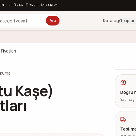
.000 TL ÜZERI ÜCRETSIZ KARGO
Katalog
Gruplar
Ara
Fiyatları
250 TL
okuma
tu Kaşe)
Doğru 
tları
Satır sayı
Teslima