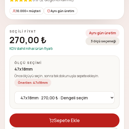
10.000+ müşteri
Aynı gün üretim
SEÇILI FIYAT
Aynı gün üretim
270,00 ₺
3 ölçü seçeneği
KDV dahil nihai ürün fiyatı
ÖLÇÜ SEÇIMI
47x18mm
Önce ölçüyü seçin, sonra tek dokunuşla sepete ekleyin.
Önerilen:
47x18mm
Kaşe ölçüsünü seçin
Sepete Ekle