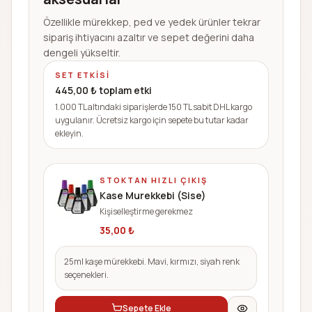
Özellikle mürekkep, ped ve yedek ürünler tekrar
sipariş ihtiyacını azaltır ve sepet değerini daha
dengeli yükseltir.
SET ETKISI
445,00
₺ toplam etki
1.000 TL altındaki siparişlerde 150 TL sabit DHL kargo
uygulanır. Ücretsiz kargo için sepete bu tutar kadar
ekleyin.
STOKTAN HIZLI ÇIKIŞ
Kase Murekkebi (Sise)
Kişiselleştirme gerekmez
35,00
₺
25ml kaşe mürekkebi. Mavi, kırmızı, siyah renk
seçenekleri.
Sepete Ekle