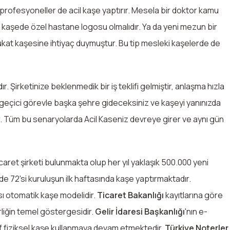
profesyoneller de acil kaşe yaptırır. Mesela bir doktor kamu
kaşede özel hastane logosu olmalıdır. Ya da yeni mezun bir
ukat kaşesine ihtiyaç duymuştur. Bu tip mesleki kaşelerde de
 Şirketinize beklenmedik bir iş teklifi gelmiştir, anlaşma hızla
 geçici görevle başka şehre gideceksiniz ve kaşeyi yanınızda
r. Tüm bu senaryolarda Acil Kaseniz devreye girer ve aynı gün
icaret şirketi bulunmakta olup her yıl yaklaşık 500.000 yeni
zde 72'si kuruluşun ilk haftasında kaşe yaptırmaktadır.
sı otomatik kaşe modelidir.
Ticaret Bakanlığı
kayıtlarına göre
rliğin temel göstergesidir.
Gelir İdaresi Başkanlığı
'nın e-
ef fiziksel kaşe kullanmaya devam etmektedir.
Türkiye Noterler