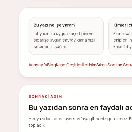
Bu yazı ne işe yarar?
Kimler i
İhtiyacınıza uygun kaşe tipini ve
Firma sah
siparişe uygun sayfayı daha hızlı
ekipleri, 
seçmenizi sağlar.
kaşe ihtiy
Anasayfa
Blog
Kaşe Çeşitleri
İletişim
Sıkça Sorulan Soru
SONRAKI ADIM
Bu yazıdan sonra en faydalı 
Her yazıdan sonra aynı sayfaya gitmeniz gerekmez. Bu içe
topladık.