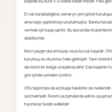
kaşede bu süre 3-4 saate kadar inebilir. Peki gerç
En sık karşılaştığımız senaryo yeni şirket kuruluşud
ama kaşe yaptırılmayı unutulmuştur. Banka hesab
vermek için kaşe şarttır. Bu durumda müşterilerim
alabiliyorlar.
İkinci yaygın durum kayıp veya bozuk kaşedir. Of
kurumuş ve okunmaz hale gelmiştir. Yarın önemli 
da resmi bir belge onaylanacaktır. Eski kaşenin f
gün içinde yeniden üretiriz.
Ofis taşınması da acil kaşe talebinin sık nedenidi
yazmaktadır. Resmi yazışmalarda adres uyuşmazlığ
hazırlanıp teslim edilebilir.