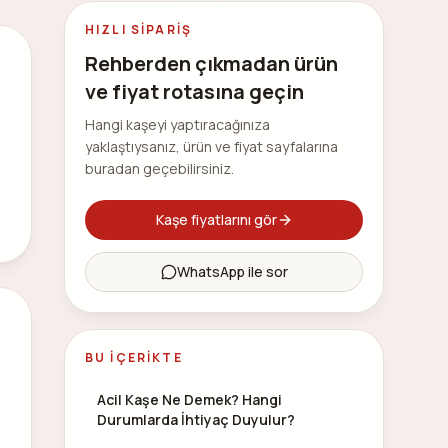
HIZLI SIPARIŞ
Rehberden çıkmadan ürün
ve fiyat rotasına geçin
Hangi kaşeyi yaptıracağınıza
yaklaştıysanız, ürün ve fiyat sayfalarına
buradan geçebilirsiniz.
Kaşe fiyatlarını gör
WhatsApp ile sor
BU İÇERIKTE
Acil Kaşe Ne Demek? Hangi
Durumlarda İhtiyaç Duyulur?