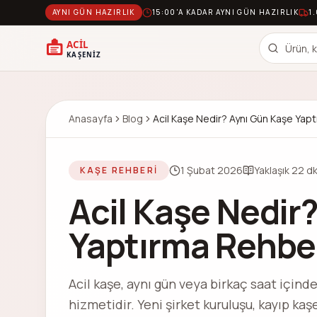
AYNI GÜN HAZIRLIK
15:00'A KADAR AYNI GÜN HAZIRLIK
1
Anasayfa
Blog
Acil Kaşe Nedir? Aynı Gün Kaşe Yap
1 Şubat 2026
Yaklaşık
22
dk
KAŞE REHBERI
Acil Kaşe Nedir
Yaptırma Rehbe
Acil kaşe, aynı gün veya birkaç saat içinde
hizmetidir. Yeni şirket kuruluşu, kayıp ka