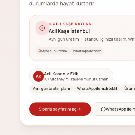
durumlarda hayat kurtarır.
İLGILI KAŞE SAYFASI
Acil Kaşe İstanbul
Aynı gün üretim + İstanbul içi hızlı teslim. W
Aynı gün üretim
WhatsApp ile teyit
Acil Kaseniz Ekibi
AK
10+ yıl deneyimli kaşe ve mühür uzmanı
Aynı gün üretim planı
WhatsApp ile hızlı teklif
Ürün 
Sipariş sayfasını aç
WhatsApp ile 