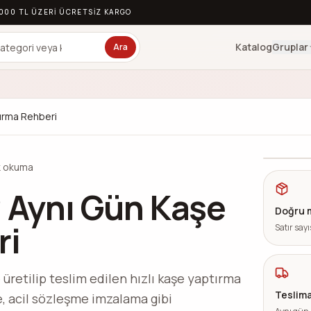
.000 TL ÜZERI ÜCRETSIZ KARGO
Katalog
Gruplar
Ara
tırma Rehberi
250 TL
 okuma
? Aynı Gün Kaşe
Doğru 
ri
Satır sayı
 üretilip teslim edilen hızlı kaşe yaptırma
Teslima
şe, acil sözleşme imzalama gibi