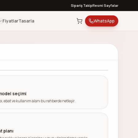
Sipariş Takip
Resmi Sayfalar
Fiyatlar
Tasarla
WhatsApp
'den başlayan modeller
İstanbul içi hızlı teslim
model seçimi
sı, ebat ve kullanım alanı bu rehberde netleşir.
t planı