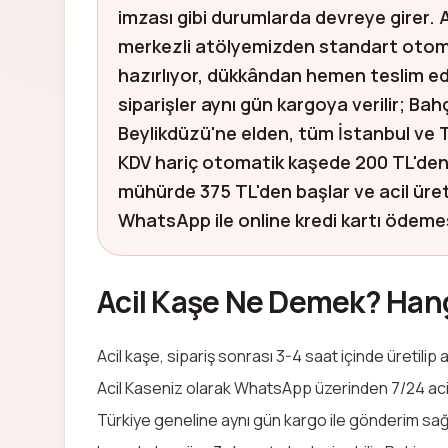
imzası gibi durumlarda devreye girer. 
merkezli atölyemizden standart otomat
hazırlıyor, dükkândan hemen teslim edi
siparişler aynı gün kargoya verilir; Ba
Beylikdüzü'ne elden, tüm İstanbul ve Tü
KDV hariç otomatik kaşede 200 TL'den
mühürde 375 TL'den başlar ve acil üret
WhatsApp ile online kredi kartı ödemesiy
Acil Kaşe Ne Demek? Hang
Acil kaşe, sipariş sonrası 3-4 saat içinde üretilip 
Acil Kaseniz olarak WhatsApp üzerinden 7/24 acil k
Türkiye geneline aynı gün kargo ile gönderim sağlı