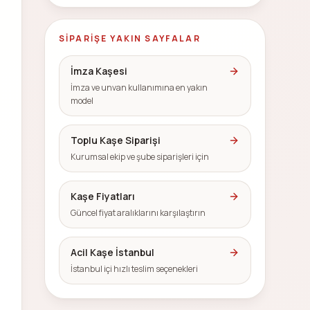
SIPARIŞE YAKIN SAYFALAR
İmza Kaşesi
İmza ve unvan kullanımına en yakın
model
Toplu Kaşe Siparişi
Kurumsal ekip ve şube siparişleri için
Kaşe Fiyatları
Güncel fiyat aralıklarını karşılaştırın
Acil Kaşe İstanbul
İstanbul içi hızlı teslim seçenekleri