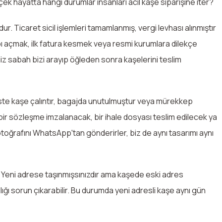
ek hayatta hangi durumlar insanları acil kaşe siparişine iter?
ur. Ticaret sicil işlemleri tamamlanmış, vergi levhası alınmıştır
ı açmak, ilk fatura kesmek veya resmi kurumlara dilekçe
iz sabah bizi arayıp öğleden sonra kaşelerini teslim
iste kaşe çalıntır, bagajda unutulmuştur veya mürekkep
bir sözleşme imzalanacak, bir ihale dosyası teslim edilecek ya
otoğrafını WhatsApp'tan gönderirler, biz de aynı tasarımı aynı
r. Yeni adrese taşınmışsınızdır ama kaşede eski adres
ı sorun çıkarabilir. Bu durumda yeni adresli kaşe aynı gün