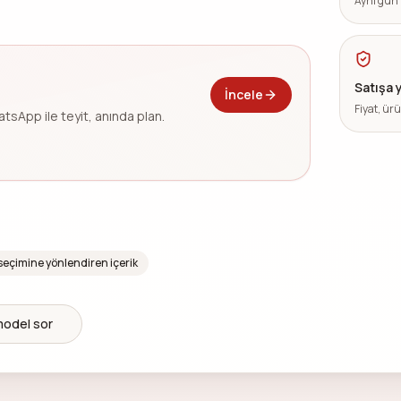
Aynı gün 
Satışa 
İncele
Fiyat, ür
hatsApp ile teyit, anında plan.
seçimine yönlendiren içerik
model sor