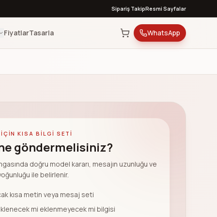
Sipariş Takip
Resmi Sayfalar
Fiyatlar
Tasarla
WhatsApp
IÇIN KISA BILGI SETI
 ne göndermelisiniz?
gasında doğru model kararı, mesajın uzunluğu ve
oğunluğu ile belirlenir.
cak kısa metin veya mesaj seti
eklenecek mi eklenmeyecek mi bilgisi