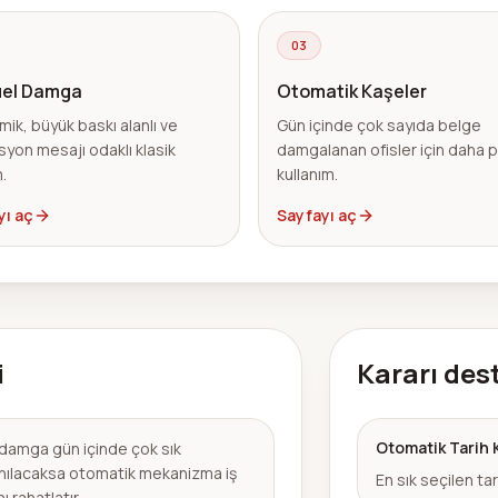
03
el Damga
Otomatik Kaşeler
ik, büyük baskı alanlı ve
Gün içinde çok sayıda belge
yon mesajı odaklı klasik
damgalanan ofisler için daha p
.
kullanım.
yı aç
Sayfayı aç
i
Kararı des
Otomatik Tarih 
 damga gün içinde çok sık
anılacaksa otomatik mekanizma iş
En sık seçilen ta
nı rahatlatır.