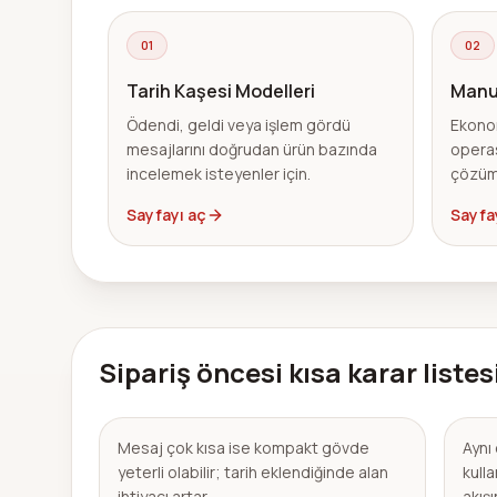
01
02
Tarih Kaşesi Modelleri
Manu
Ödendi, geldi veya işlem gördü
Ekonom
mesajlarını doğrudan ürün bazında
operas
incelemek isteyenler için.
çözüm
Sayfayı aç
Sayfa
Sipariş öncesi kısa karar listes
Mesaj çok kısa ise kompakt gövde
Aynı
yeterli olabilir; tarih eklendiğinde alan
kull
ihtiyacı artar.
akışı