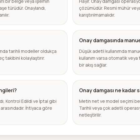
li bir belge veya işlemin
Hayır. Onay damgası operasyonel
kaşe türüdür. Onaylandı,
çözümüdür. Resmi mühür veya 
ılır.
karıştırılmamalıdır.
Onay damgasında manuel 
nda tarihli modeller oldukça
Düşük adetli kullanımda manue
 takibini kolaylaştırır.
kullanım varsa otomatik veya t
bir akış sağlar.
ngileri?
Onay damgası ne kadar s
ı, Kontrol Edildi ve İptal gibi
Metin net ve model seçimi bell
arasındadır. İhtiyaca göre
Tarihli veya çok adetli operas
netleştirilir.