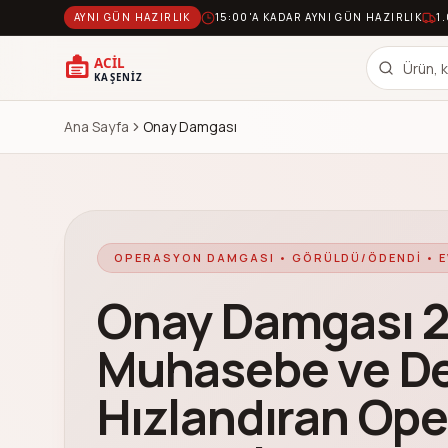
AYNI GÜN HAZIRLIK
15:00'A KADAR AYNI GÜN HAZIRLIK
1
Ana Sayfa
Onay Damgası
OPERASYON DAMGASI • GÖRÜLDÜ/ÖDENDI • E
Onay Damgası 20
Muhasebe ve De
Hızlandıran Op