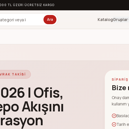
.000 TL ÜZERI ÜCRETSIZ KARGO
Katalog
Gruplar
Ara
VRAK TAKIBI
SIPARIŞ 
Bize
26 | Ofis,
Onay dam
po Akışını
kullanım y
erasyon
Basıla
Tarih 