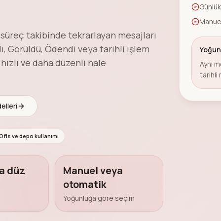
Günlük
Manuel
 süreç takibinde tekrarlayan mesajları
dı, Görüldü, Ödendi veya tarihli işlem
Yoğun
hızlı ve daha düzenli hale
Aynı m
tarihli
elleri
Ofis ve depo kullanımı
ya düz
Manuel veya
otomatik
Yoğunluğa göre seçim