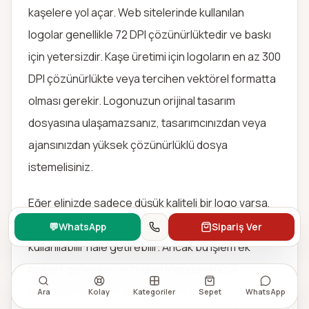
kaşelere yol açar. Web sitelerinde kullanılan
logolar genellikle 72 DPI çözünürlüktedir ve baskı
için yetersizdir. Kaşe üretimi için logoların en az 300
DPI çözünürlükte veya tercihen vektörel formatta
olması gerekir. Logonuzun orijinal tasarım
dosyasına ulaşamazsanız, tasarımcınızdan veya
ajansınızdan yüksek çözünürlüklü dosya
istemelisiniz.
Eğer elinizde sadece düşük kaliteli bir logo varsa,
kaşe üreticisi bunu yeniden vektörleştirerek
💬
WhatsApp
Sipariş Ver
kullanılabilir hale getirebilir. Ancak bu işlem ek
maliyet getirebilir ve orijinal logodan küçük
farklılıklar oluşabilir. En iyi çözüm, şirket
Ara
Kolay
Kategoriler
Sepet
WhatsApp