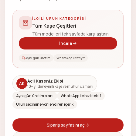
İLGILI ÜRÜN KATEGORISI
Tüm Kaşe Çeşitleri
Tüm modelleri tek sayfada karşılaştırın.
İncele
Aynı gün üretim
WhatsApp ile teyit
Acil Kaseniz Ekibi
AK
10+ yıl deneyimli kaşe ve mühür uzmanı
Aynı gün üretim planı
WhatsApp ile hızlı teklif
Ürün seçimine yönlendiren içerik
Sipariş sayfasını aç