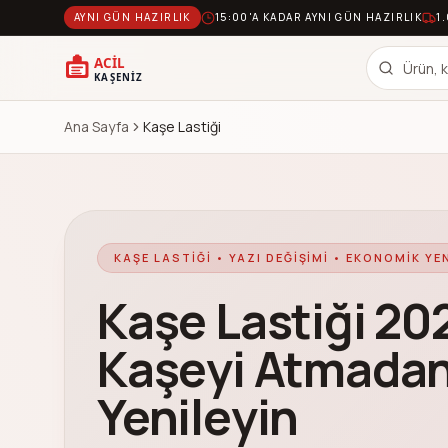
AYNI GÜN HAZIRLIK
15:00'A KADAR AYNI GÜN HAZIRLIK
1
Ana Sayfa
Kaşe Lastiği
KAŞE LASTIĞI • YAZI DEĞIŞIMI • EKONOMIK YE
Kaşe Lastiği 20
Kaşeyi Atmadan 
Yenileyin