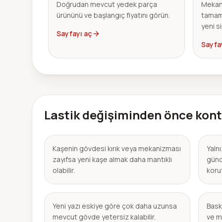
Doğrudan mevcut yedek parça
Mekan
ürününü ve başlangıç fiyatını görün.
tamam
yeni s
Sayfayı aç
Sayfa
Lastik değişiminden önce kont
Kaşenin gövdesi kırık veya mekanizması
Yaln
zayıfsa yeni kaşe almak daha mantıklı
günc
olabilir.
koruy
Yeni yazı eskiye göre çok daha uzunsa
Baskı
mevcut gövde yetersiz kalabilir.
ve m