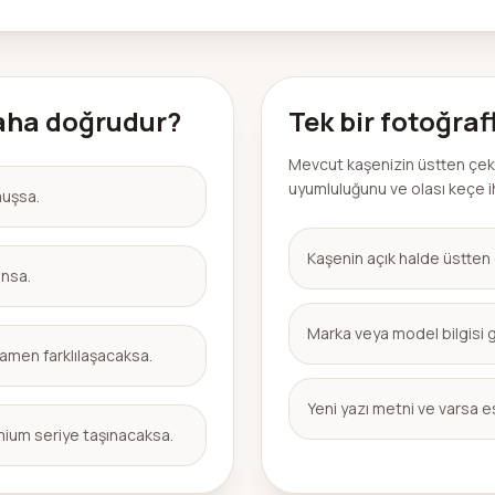
aha doğrudur?
Tek bir fotoğraf
Mevcut kaşenizin üstten çekil
uyumluluğunu ve olası keçe iht
muşsa.
Kaşenin açık halde üstte
unsa.
Marka veya model bilgisi 
men farklılaşacaksa.
Yeni yazı metni ve varsa 
ium seriye taşınacaksa.