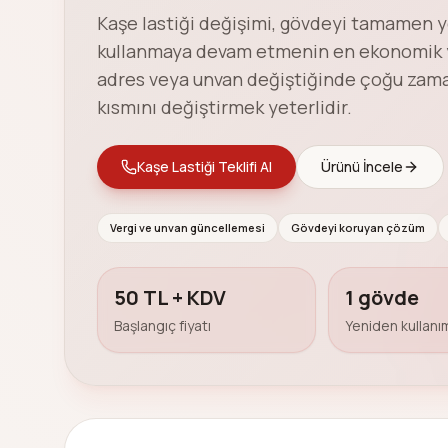
Kaşe lastiği değişimi, gövdeyi tamamen y
kullanmaya devam etmenin en ekonomik yol
adres veya unvan değiştiğinde çoğu zaman
kısmını değiştirmek yeterlidir.
Kaşe Lastiği Teklifi Al
Ürünü İncele
Vergi ve unvan güncellemesi
Gövdeyi koruyan çözüm
50 TL + KDV
1 gövde
Başlangıç fiyatı
Yeniden kullanı