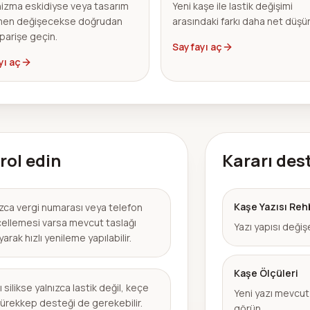
izma eskidiyse veya tasarım
Yeni kaşe ile lastik değişimi
en değişecekse doğrudan
arasındaki farkı daha net düşü
iparişe geçin.
Sayfayı aç
yı aç
rol edin
Kararı des
Kaşe Yazısı Reh
ızca vergi numarası veya telefon
ellemesi varsa mevcut taslağı
Yazı yapısı deği
arak hızlı yenileme yapılabilir.
Kaşe Ölçüleri
 silikse yalnızca lastik değil, keçe
Yeni yazı mevcut
ürekkep desteği de gerekebilir.
görün.