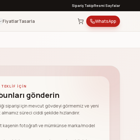
Sipariş Takip
Resmi Sayfalar
Fiyatlar
Tasarla
WhatsApp
 TEKLIF IÇIN
bunları gönderin
iği siparişi için mevcut gövdeyi görmemiz ve yeni
t almamız süreci ciddi şekilde hızlandırır.
 kaşenin fotoğrafı ve mümkünse marka/model