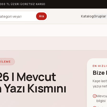
.000 TL ÜZERI ÜCRETSIZ KARGO
Katalog
Gruplar
Ara
NILEME
EN HIZLI
Bize 
26 | Mevcut
Kaşe last
Yazı Kısmını
yazıyı ne
Mevcut
bilgisi