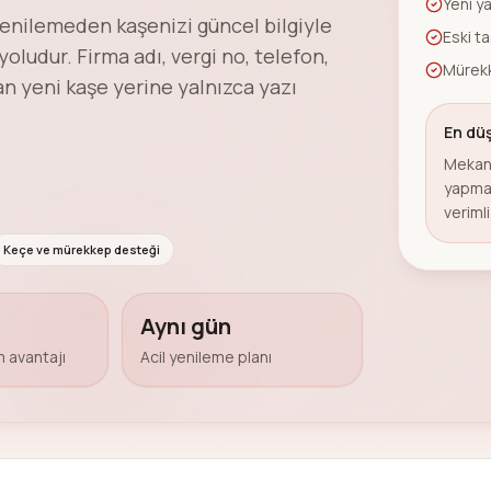
Yeni ya
enilemeden kaşenizi güncel bilgiyle
Eski t
udur. Firma adı, vergi no, telefon,
Mürekk
 yeni kaşe yerine yalnızca yazı
En düş
Mekani
yapmak
veriml
Keçe ve mürekkep desteği
Aynı gün
m avantajı
Acil yenileme planı