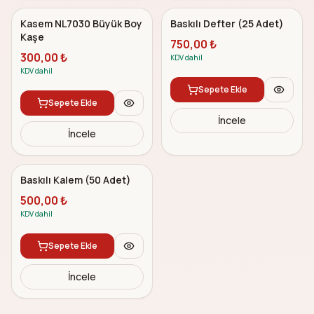
bestsellers
bestsellers
Kasem NL7030 Büyük Boy
Baskılı Defter (25 Adet)
Kaşe
750,00
₺
300,00
₺
KDV dahil
KDV dahil
Sepete Ekle
Sepete Ekle
İncele
İncele
premium
5.0
premium
Baskılı Kalem (50 Adet)
500,00
₺
KDV dahil
Sepete Ekle
İncele
premium