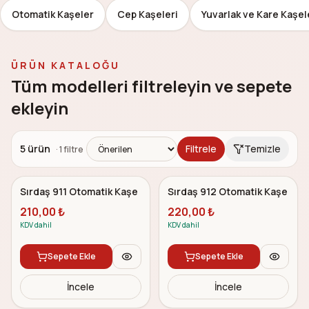
Otomatik Kaşeler
Cep Kaşeleri
Yuvarlak ve Kare Kaşel
ÜRÜN KATALOĞU
Tüm modelleri filtreleyin ve sepete
ekleyin
5
ürün
Filtrele
Temizle
·
1
filtre
5.0
5.0
Çok Satan
Çok Satan
Sırdaş 911 Otomatik Kaşe
Sırdaş 912 Otomatik Kaşe
210,00
₺
220,00
₺
KDV dahil
KDV dahil
Sepete Ekle
Sepete Ekle
İncele
İncele
5.0
5.0