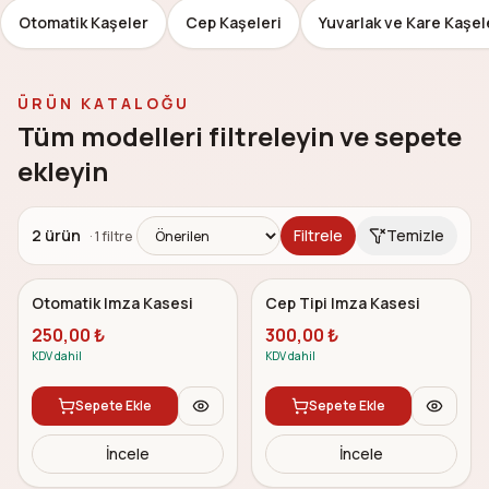
Otomatik Kaşeler
Cep Kaşeleri
Yuvarlak ve Kare Kaşel
ÜRÜN KATALOĞU
Tüm modelleri filtreleyin ve sepete
ekleyin
2
ürün
Filtrele
Temizle
·
1
filtre
5.0
5.0
Çok Satan
Otomatik Imza Kasesi
Cep Tipi Imza Kasesi
250,00
₺
300,00
₺
KDV dahil
KDV dahil
Sepete Ekle
Sepete Ekle
İncele
İncele