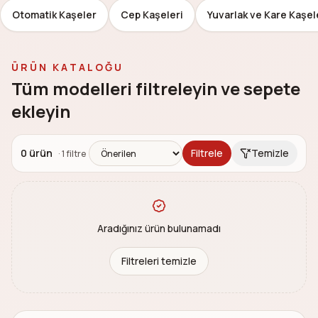
Otomatik Kaşeler
Cep Kaşeleri
Yuvarlak ve Kare Kaşel
ÜRÜN KATALOĞU
Tüm modelleri filtreleyin ve sepete
ekleyin
0
ürün
Filtrele
Temizle
·
1
filtre
Aradığınız ürün bulunamadı
Filtreleri temizle